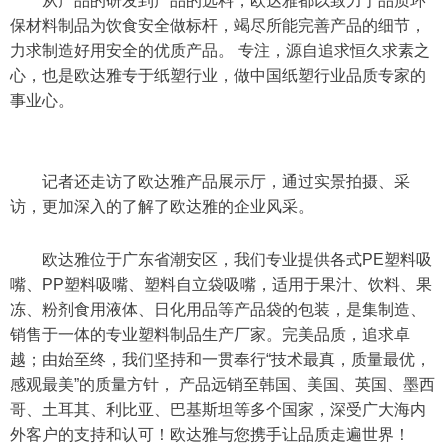
从产品的研发到产品的选料，欧达雅都以致力于品质环
保材料制品为饮食安全做标杆，竭尽所能完善产品的细节，
力求制造好用安全的优质产品。 专注，源自追求恒久求素之
心，也是欧达雅专于纸塑行业，做中国纸塑行业品质专家的
事业心。
记者还走访了欧达雅产品展示厅，通过实景拍摄、采
访，更加深入的了解了欧达雅的企业风采。
欧达雅位于广东省潮安区，我们专业提供各式PE塑料吸
嘴、PP塑料吸嘴、塑料自立袋吸嘴，适用于果汁、饮料、果
冻、粉剂食用液体、日化用品等产品袋的包装，是集制造、
销售于一体的专业塑料制品生产厂家。完美品质，追求卓
越；由始至终，我们坚持和一贯奉行“技术最真，质量最优，
感观最美”的质量方针，
产品远销至韩国、美国、英国、墨西
哥、土耳其、利比亚、巴基斯坦等多个国家，
深受广大海内
外客户的支持和认可！
欧达雅与您携手让品质走遍世界！